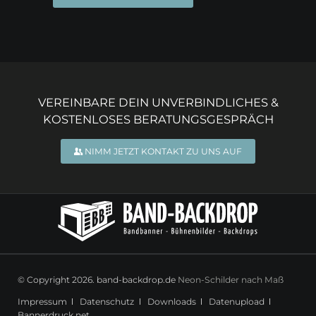
VEREINBARE DEIN UNVERBINDLICHES &
KOSTENLOSES BERATUNGSGESPRÄCH
NIMM JETZT KONTAKT ZU UNS AUF
© Copyright 2026. band-backdrop.de
Neon-Schilder nach Maß
Navigation
Impressum
Datenschutz
Downloads
Datenupload
überspringen
Bannerdruck.net