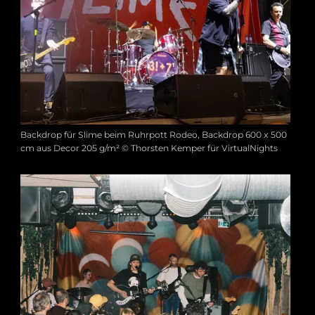
Backdrop für Slime beim Ruhrpott Rodeo, Backdrop 600 x 500
cm aus Decor 205 g/m² © Thorsten Kemper für VirtualNights