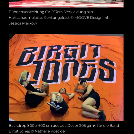
Bühnenverkleidung für 257ers, Verkleidung aus
Hartschaumplatte, Kontur gefräst © MOOVE Design Inh.
Jessica Markow
Backdrop 800 x 600 cm aus aus Decor 205 g/m², für die Band
Birgit Jones © Nathalie Voeckler