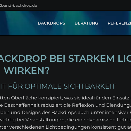
@band-backdrop.de
BACKDROPS
BERATUNG
REFERENZ
MONTAGE
GESTALTUNG
ACKDROP BEI STARKEM LI
 WIRKEN?
T FÜR OPTIMALE SICHTBARKEIT
en Oberfläche konzipiert, was sie ideal für den Einsatz
e Beschaffenheit reduziert die Reflexion und Blendung, 
arben und Designs des Backdrops auch unter intensiver
 wichtig bei Veranstaltungen, die eine dynamische Licht
 unter verschiedenen Lichtbedingungen konsistent gut a