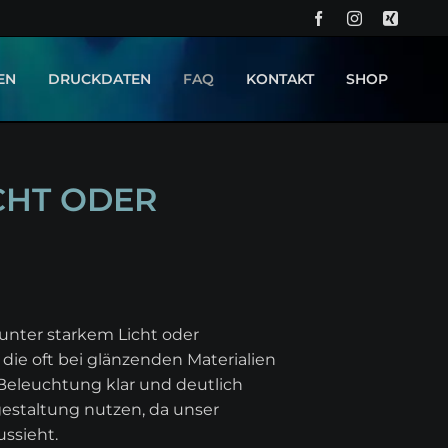
NA
ÜB
EN
DRUCKDATEN
FAQ
KONTAKT
SHOP
CHT ODER
 unter starkem Licht oder
die oft bei glänzenden Materialien
 Beleuchtung klar und deutlich
gestaltung nutzen, da unser
ussieht.